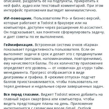
описание, разделить ее на подпункты, прикрепить к
ней файл, аудио или текстовый комментарий. При этом
интерфейс приложения выглядит минималистично.
ИИ-помощник.
Пользователям Pro- и бизнес-версий,
которые работают в Todoist в браузере или на
компьютере, доступен через расширение AI-ассистент.
Он подсказывает, как понятнее сформулировать задачу,
и дает советы по ее выполнению.
Геймификация.
Встроенная система очков «Карма»
показывает продуктивность пользователя. Если он
выполняет задачи в срок и делает это с продвинутыми
функциями (метками, напоминаниями, повторениями),
ему начисляются баллы. По их количеству приложение
определяет его уровень — от «новичка» до «гуру» тайм-
менеджмента. Прогресс отображается в виде
диаграммы и графика. В «режиме отпуска» подсчет
баллов приостанавливается, чтобы пользователь не
терял дневные и недельные серии завершенных задач.
Все перед глазами.
Виджет Todoist можно добавить на
главный экран смартфона или компьютера, чтобы
видеть предстоящие планы на день. Приложение
интегрируется с сервисами вроде Gmail, Outlook,