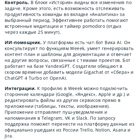
Контроль.
В блоке «История» видны все изменения по
задаче. Кроме этого, есть возможность отслеживать
продуктивность команды во вкладке «Аналитика» за
выбранный период. Эффективнее работать помогают
встроенные медитации и таймер pomodoro (отдых
через каждые 25 минут).
ИИ-помощник.
У платформы есть чат-бот Вика AI. Он
консультирует по функциям Weeek, умеет генерировать
контент-план и шаблоны для документации и отвечает
на другие вопросы, связанные с темами проектов. Бот
работает на базе YandexGPT. Создатели обещают в
скором времени добавить модели Gigachat от «Сбера» и
ChatGPT 4 Turbo от OpenAI.
Интеграции.
К профилю в Weeek можно подключить
сторонние календари (Google, «Яндекс», Apple и др.) и
редактировать файлы из других сервисов прямо в
приложении (таблицы, тексты, изображения).
Приложение отправляет пуш-уведомления и
напоминания в Telegram, VK и Slack. По запросу
поддержка поможет перенести на платформу данные из
официально ушедших из России Trello, Notion, Asana и
Jira.