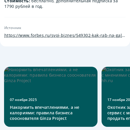
Стоимость:
бесплатно, дополнительная подписка за
1790 рублей в год.
Источник
https://www.forbes.ru/svoi-biznes/549302-kak-rab-na-galerah-pat-prilozenij-dla-produktivnosti?image=533679
07 ноября 2025
17 ноября 2
Накормить впечатлениями, а не
Охотник з
калориями: правила бизнеса
сервис с 
сооснователя Ginza Project
продать ег