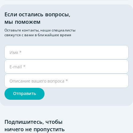
Степан Тихонов
Бренд одежды ISO&DES
Если остались вопросы,
г Екатеринбург, 24 года
Данный проект направлен на помощь людям в
ГАПОУ СО "НТЖТ"
мы поможем
самовыражении.
Оставьте контакты, наши специалисты
свяжутся с вами в ближайшее время
Мода и дизайн
Отправить
Подпишитесь, чтобы
ничего не пропустить