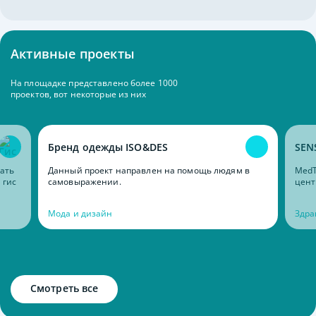
Активные проекты
На площадке представлено более 1000
проектов, вот некоторые из них
Бренд одежды ISO&DES
SEN
ать
Данный проект направлен на помощь людям в
MedT
 гис
самовыражении.
цент
Мода и дизайн
Здра
Смотреть все