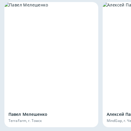
Павел Мелешенко
Алексей П
TerraFarm, г. Томск
MindGap, г. 