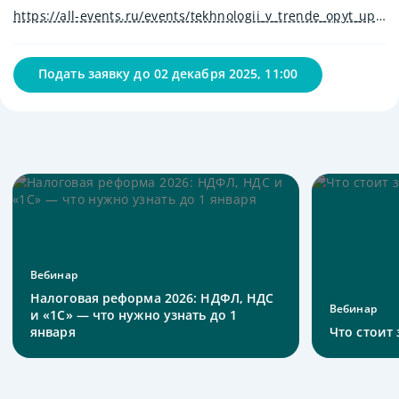
https://all-events.ru/events/tekhnologii_v_trende_opyt_upravleniya_proektami_bungly/
Подать заявку до
02 декабря 2025, 11:00
Вебинар
Налоговая реформа 2026: НДФЛ, НДС
Вебинар
и «1С» — что нужно узнать до 1
января
Что стоит