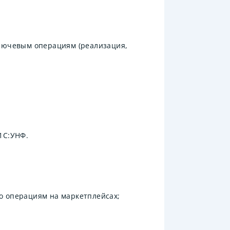
ключевым операциям (реализация,
1С:УНФ.
о операциям на маркетплейсах;