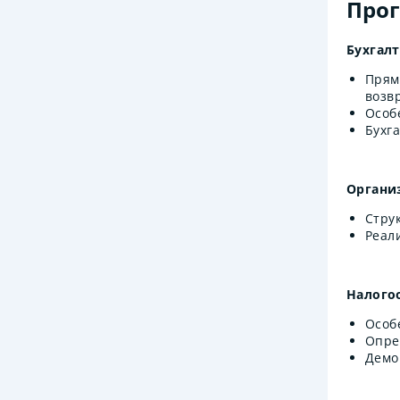
Про
Бухгал
Прям
возвр
Особ
Бухг
Организ
Стру
Реал
Налого
Особ
Опре
Демо