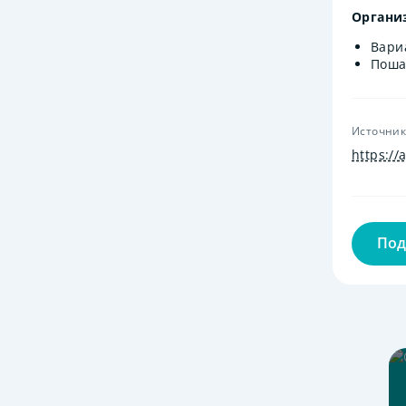
Органи
Вари
Поша
Источни
https://
Под